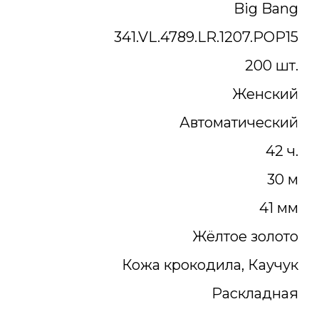
Big Bang
341.VL.4789.LR.1207.POP15
200 шт.
Женский
Автоматический
42 ч.
30 м
41 мм
Жёлтое золото
Кожа крокодила, Каучук
Раскладная