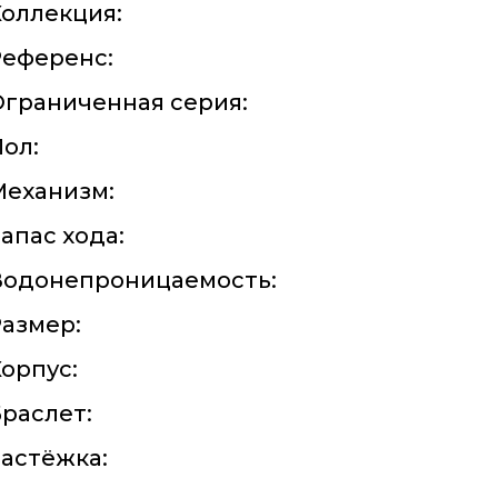
оллекция:
Референс:
граниченная серия:
ол:
Механизм:
апас хода:
Водонепроницаемость:
азмер:
орпус:
раслет:
астёжка: