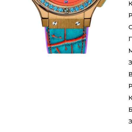
К
О
П
З
Р
К
Б
З