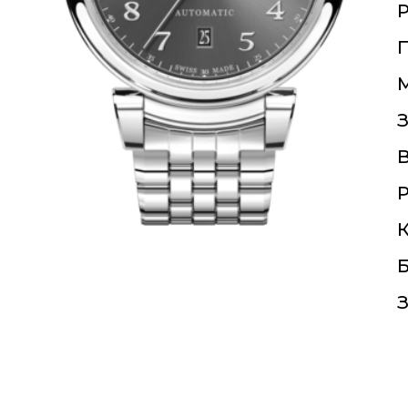
П
З
Р
К
Б
З