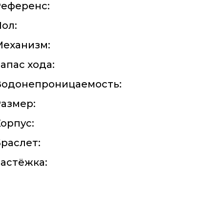
Референс:
ол:
Механизм:
апас хода:
Водонепроницаемость:
азмер:
орпус:
раслет:
астёжка: