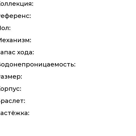
оллекция:
Референс:
ол:
Механизм:
апас хода:
Водонепроницаемость:
азмер:
орпус:
раслет:
астёжка: