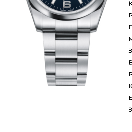
К
П
З
Р
К
Б
З